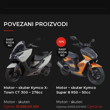
POVEZANI PROIZVODI
RASP
-10%
RODA
NO
RASP
RODA
NO
Motor – skuter Kymco X-
Motor – skuter Kymco
Town CT 300 – 276cc
Super 8 R50 – 50cc
Motori - skuteri
Motori - skuteri
Cijena:
10.595,00
KM
Cijena sa
Cijena:
5.933,00
KM