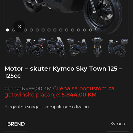
Click to enlarge
Motor – skuter Kymco Sky Town 125 –
125cc
Cijena sa popustom za
Cijena:
6.499,00
KM
gotovinsko plaćanje:
5.844,00
KM
Elegantna snaga u kompaktnom dizajnu.
BREND
Kymco