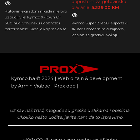
popustom za gotovinsko
plaćanje:
5.339,00
KM
Putovanje gradom nikada nije bilo
uzbudljivije! Kymco X-Town CT
300 nudi vrhunsku udobnost i
Kymco Super 8 R 50 je sportski
performanse. Sada je vrijeme da se
skuter s modernim dizajnom,
zaputite u avanturu stila i snage.
idealan za gradsku vožnju.
Kymco.ba © 2024 | Web dizajn & development
by Armin Vrabac |
Prox doo
|
Uz sav naš trud, moguće su greške u slikama i opisima.
Ukoliko nešto uočite, javite nam da to ispravimo.
#KYMCO #kwang_yang_motor_co #Skuter