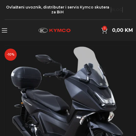
Ovlašteni uvoznik, distributer i servis
Kymco
skutera
BLOG
za BiH
0
0,00
KM
-10%