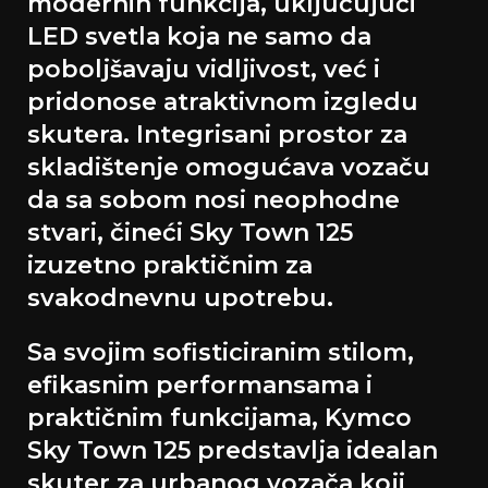
modernih funkcija, uključujući
LED svetla koja ne samo da
poboljšavaju vidljivost, već i
pridonose atraktivnom izgledu
skutera. Integrisani prostor za
skladištenje omogućava vozaču
da sa sobom nosi neophodne
stvari, čineći Sky Town 125
izuzetno praktičnim za
svakodnevnu upotrebu.
Sa svojim sofisticiranim stilom,
efikasnim performansama i
praktičnim funkcijama, Kymco
Sky Town 125 predstavlja idealan
skuter za urbanog vozača koji