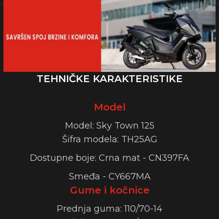
TEHNIČKE KARAKTERISTIKE
Model
Model: Sky Town 125
Šifra modela: TH25AG
Dostupne boje: Crna mat - CN397FA
Smeđa - CY667MA
Gume i kočnice
Prednja guma: 110/70-14